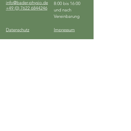
info@bader-physio.de
8:00 bis 16:00
+49 (0) 7622 6844246
und nach
Vereinbarung
Datenschutz
Impressum
Kontakt